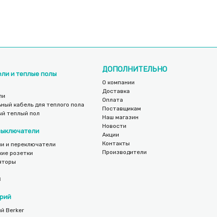
ДОПОЛНИТЕЛЬНО
ели и теплые полы
О компании
Доставка
ли
Оплата
ный кабель для теплого пола
Поставщикам
ый теплый пол
Наш магазин
Новости
 выключатели
Акции
Контакты
и и переключатели
Производители
кие розетки
яторы
B
рий
й Berker