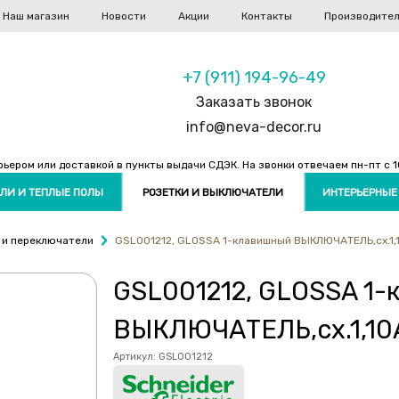
Наш магазин
Новости
Акции
Контакты
Производите
+7 (911) 194-96-49
Заказать звонок
info@neva-decor.ru
ером или доставкой в пункты выдачи СДЭК. На звонки отвечаем пн-пт с 10
ЛИ И ТЕПЛЫЕ ПОЛЫ
РОЗЕТКИ И ВЫКЛЮЧАТЕЛИ
ИНТЕРЬЕРНЫЕ
 и переключатели
GSL001212, GLOSSA 1-клавишный ВЫКЛЮЧАТЕЛЬ,сх.1,1
GSL001212, GLOSSA 1
ВЫКЛЮЧАТЕЛЬ,сх.1,10A
Артикул:
GSL001212