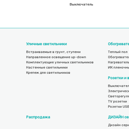
Выключатель
Уличные светильники
Обогреват
Встраиваемые в грунт, ступени
Теплый пол
Направленное освещение up-down
Обогревате
Комплектующие уличных светильников
Нагреватель
Настенные светильники
ИК пленочн
Крепеж для светильников
Розетки и
Выключател
Электричес
Светорегул
TV розетки
Розетки US
Распродажа
ДИЗАЙН се
Дизайн сери