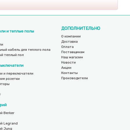
ДОПОЛНИТЕЛЬНО
ели и теплые полы
О компании
Доставка
ли
Оплата
ный кабель для теплого пола
Поставщикам
ый теплый пол
Наш магазин
Новости
 выключатели
Акции
Контакты
и и переключатели
Производители
кие розетки
яторы
B
рий
й Berker
ий Legrand
ий Jung