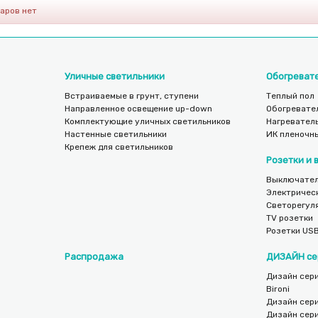
варов нет
Уличные светильники
Обогреват
Встраиваемые в грунт, ступени
Теплый пол
Направленное освещение up-down
Обогревате
Комплектующие уличных светильников
Нагреватель
Настенные светильники
ИК пленочн
Крепеж для светильников
Розетки и
Выключател
Электричес
Светорегул
TV розетки
Розетки US
Распродажа
ДИЗАЙН се
Дизайн сери
Bironi
Дизайн сер
Дизайн сер