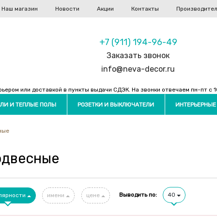
Наш магазин
Новости
Акции
Контакты
Производите
+7 (911) 194-96-49
Заказать звонок
info@neva-decor.ru
ером или доставкой в пункты выдачи СДЭК. На звонки отвечаем пн-пт с 10
ЛИ И ТЕПЛЫЕ ПОЛЫ
РОЗЕТКИ И ВЫКЛЮЧАТЕЛИ
ИНТЕРЬЕРНЫЕ
ные
одвесные
Выводить по:
40
лярности
имени
цене