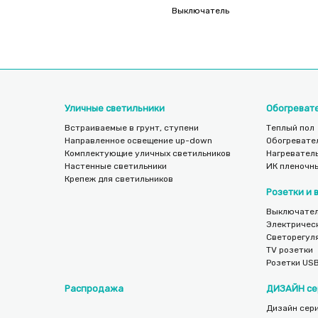
Выключатель
Уличные светильники
Обогреват
Встраиваемые в грунт, ступени
Теплый пол
Направленное освещение up-down
Обогревате
Комплектующие уличных светильников
Нагреватель
Настенные светильники
ИК пленочн
Крепеж для светильников
Розетки и
Выключател
Электричес
Светорегул
TV розетки
Розетки US
Распродажа
ДИЗАЙН се
Дизайн сери