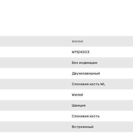
Werkel
W1124503
Без индикации
Двухклавишный
Слоновая кость WL
Werkel
Швеция
Слоновая кость
Встроенный