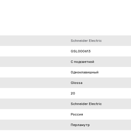
Schneider Electric
GSL000613
С подсветкой
Одноклавишный
Glossa
20
Schneider Electric
Россия
Перламутр