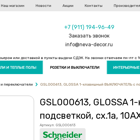
Наш магазин
Новости
Акции
Контакты
Производите
+7 (911) 194-96-49
Заказать звонок
info@neva-decor.ru
ером или доставкой в пункты выдачи СДЭК. На звонки отвечаем пн-пт с 10
ЛИ И ТЕПЛЫЕ ПОЛЫ
РОЗЕТКИ И ВЫКЛЮЧАТЕЛИ
ИНТЕРЬЕРНЫЕ
 и переключатели
GSL000613, GLOSSA 1-клавишный ВЫКЛЮЧАТЕЛЬ с подс
GSL000613, GLOSSA 1
подсветкой, сх.1а, 10
Артикул:
GSL000613