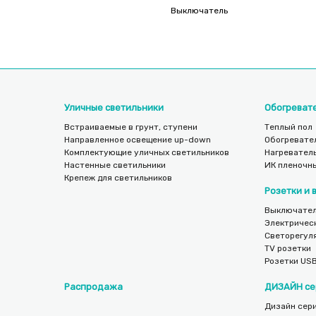
Выключатель
Уличные светильники
Обогреват
Встраиваемые в грунт, ступени
Теплый пол
Направленное освещение up-down
Обогревате
Комплектующие уличных светильников
Нагреватель
Настенные светильники
ИК пленочн
Крепеж для светильников
Розетки и
Выключател
Электричес
Светорегул
TV розетки
Розетки US
Распродажа
ДИЗАЙН се
Дизайн сери