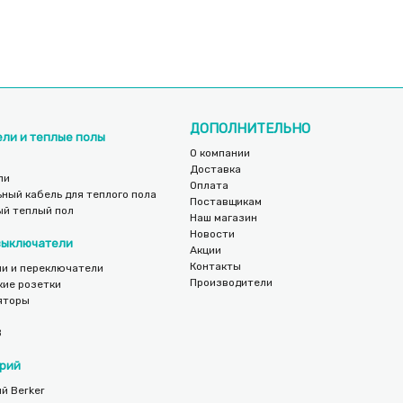
ДОПОЛНИТЕЛЬНО
ели и теплые полы
О компании
Доставка
ли
Оплата
ный кабель для теплого пола
Поставщикам
ый теплый пол
Наш магазин
Новости
 выключатели
Акции
Контакты
и и переключатели
Производители
кие розетки
яторы
B
рий
й Berker