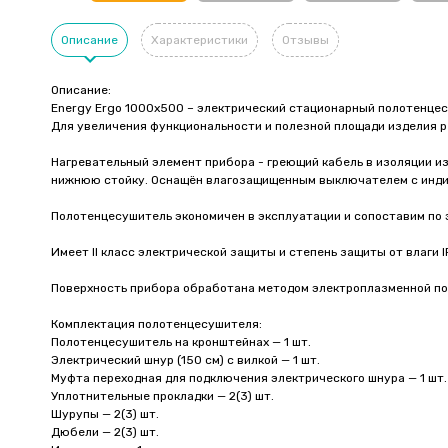
Описание
Характеристики
Отзывы
Описание:
Energy Ergo 1000x500 – электрический стационарный полотенце
Для увеличения функциональности и полезной площади изделия р
Нагревательный элемент прибора - греющий кабель в изоляции и
нижнюю стойку. Оснащён влагозащищенным выключателем с инди
Полотенцесушитель экономичен в эксплуатации и сопоставим по э
Имеет II класс электрической защиты и степень защиты от влаги 
Поверхность прибора обработана методом электроплазменной пол
Комплектация полотенцесушителя:
Полотенцесушитель на кронштейнах — 1 шт.
Электрический шнур (150 см) с вилкой — 1 шт.
Муфта переходная для подключения электрического шнура — 1 шт.
Уплотнительные прокладки — 2(3) шт.
Шурупы — 2(3) шт.
Дюбели — 2(3) шт.