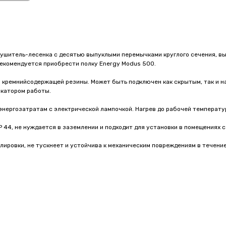
сушитель-лесенка с десятью выпуклыми перемычками круглого сечения, 
екомендуется приобрести полку Energy Modus 500.
з кремнийсодержащей резины. Может быть подключен как скрытым, так и
катором работы.
нергозатратам с электрической лампочкой. Нагрев до рабочей температур
IP 44, не нуждается в заземлении и подходит для установки в помещениях
ировки, не тускнеет и устойчива к механическим повреждениям в течение