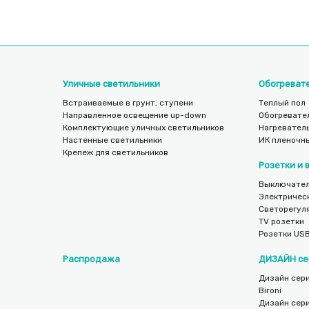
Уличные светильники
Обогреват
Встраиваемые в грунт, ступени
Теплый пол
Направленное освещение up-down
Обогревате
Комплектующие уличных светильников
Нагреватель
Настенные светильники
ИК пленочн
Крепеж для светильников
Розетки и
Выключател
Электричес
Светорегул
TV розетки
Розетки US
Распродажа
ДИЗАЙН се
Дизайн сери
Bironi
Дизайн сер