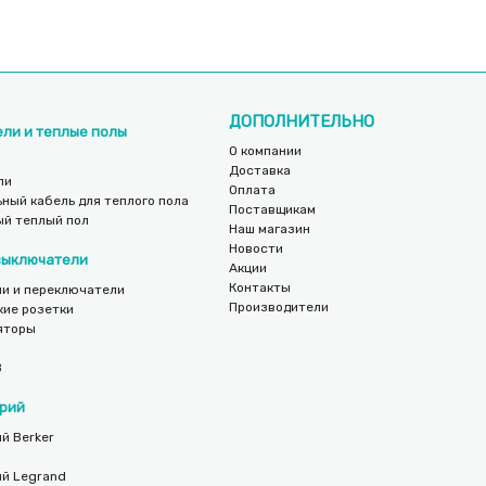
ДОПОЛНИТЕЛЬНО
ели и теплые полы
О компании
Доставка
ли
Оплата
ный кабель для теплого пола
Поставщикам
ый теплый пол
Наш магазин
Новости
 выключатели
Акции
Контакты
и и переключатели
Производители
кие розетки
яторы
B
рий
й Berker
ий Legrand