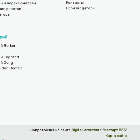
Контакты
и и переключатели
Производители
кие розетки
яторы
B
рий
й Berker
ий Legrand
ий Jung
der Electric
Сопровождение сайта
Digital-агентство "НастАрт ВЕБ"
Карта сайта