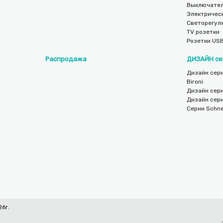
Выключател
Электричес
Светорегул
TV розетки
Розетки US
Распродажа
ДИЗАЙН се
Дизайн сери
Bironi
Дизайн сер
Дизайн сер
Серии Schnei
6г.