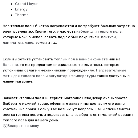
Grand Meyer
Energy
Thermo
Все тёплые полы
быстро нагреваются и не требуют больших затрат на
электроэнергию. Кроме того, у нас есть
кабели для теплого пола
,
которые можно использовать под любым покрытием:
плиткой
,
ламинатом
,
линолеумом
и т.д.
Если вы хотите установить
теплый пол в ванной комнате
или на
балконе
, то мы предлагаем специальные теплые полы, которые
устойчивы к влаге и механическим повреждениям.
Нагревательные
маты для теплого пола
и
регуляторы температуры
также доступны в
нашем магазине.
Заказать теплый пол в интернет-магазине НеваДекор очень просто.
Выберите нужный товар, оформите заказ и мы доставим его вам в
кратчайшие сроки. Если у вас возникнут вопросы, наши специалисты
всегда готовы помочь и подсказать, как выбрать оптимальный вариант
теплого пола для вашего дома.
Возврат к списку