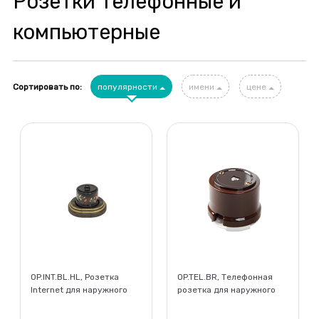
Розетки телефонные и
компьютерные
Сортировать по:
популярности
имени
цене
OP.INT.BL.HL, Розетка
OP.TEL.BR, Телефонная
Internet для наружного
розетка для наружного
монтажа, Хохлома
монтажа, коричневый