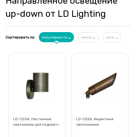
Направленное освещение
up-down от LD Lighting
Сортировать по:
популярности
имени
цене
LD-CO34, Настенный
LD-C026, Акцентные
светильник для подсветки
светильники
зданий, Архитектурная
подсветка