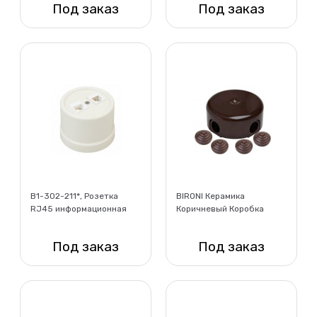
Под заказ
Под заказ
золото
Нет в наличии
Нет в наличии
B1-302-211*, Розетка
BIRONI Керамика
RJ45 информационная
Коричневый Коробка
двойная, пластик, цвет
распределительная
Слоновая кость
BIRONI D110*35мм ( 4
Под заказ
Под заказ
кабельных ввода в
комплект
Нет в наличии
Нет в наличии