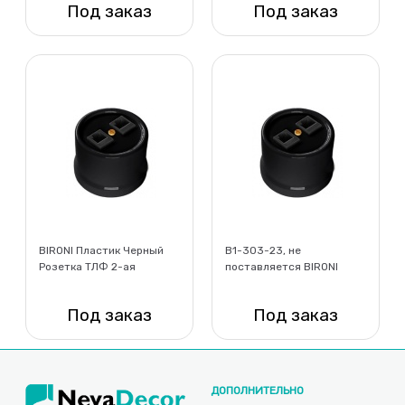
Под заказ
Под заказ
Нет в наличии
Нет в наличии
BIRONI Пластик Черный
B1-303-23, не
Розетка ТЛФ 2-ая
поставляется BIRONI
Пластик Черный Розетка
компьютерная 1-ая (RJ45)
Под заказ
Под заказ
+ ТЛФ 1-ая (RJ11)
Нет в наличии
Нет в наличии
ДОПОЛНИТЕЛЬНО