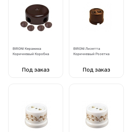
BIRONI Керамика
BIRONI Лизетта
Коричневый Коробка
Коричневый Розетка
распределительная
компьютерная 2-ая
BIRONI D78*30мм ( 4
(RJ45)
Под заказ
Под заказ
кабельных ввода в
комплекте
Нет в наличии
Нет в наличии