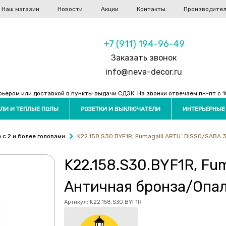
Наш магазин
Новости
Акции
Контакты
Производите
+7 (911) 194-96-49
Заказать звонок
info@neva-decor.ru
ером или доставкой в пункты выдачи СДЭК. На звонки отвечаем пн-пт с 10
ЛИ И ТЕПЛЫЕ ПОЛЫ
РОЗЕТКИ И ВЫКЛЮЧАТЕЛИ
ИНТЕРЬЕРНЫЕ
с 2 и более головами
K22.158.S30.BYF1R, Fumagalli ARTU` BISSO/SABA 
K22.158.S30.BYF1R, Fu
Античная бронза/Опал
Артикул:
K22.158.S30.BYF1R