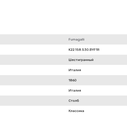
Fumagalli
K22.158.S30.BYF1R
Шестигранный
Италия
1860
Италия
Столб
Классика