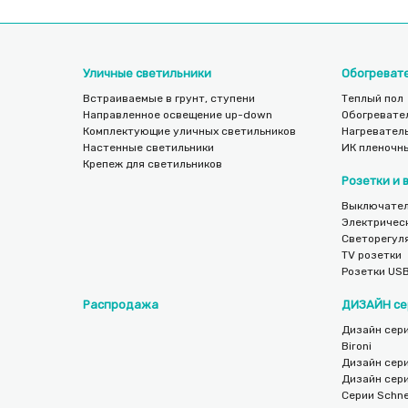
Уличные светильники
Обогреват
Встраиваемые в грунт, ступени
Теплый пол
Направленное освещение up-down
Обогревате
Комплектующие уличных светильников
Нагреватель
Настенные светильники
ИК пленочн
Крепеж для светильников
Розетки и
Выключател
Электричес
Светорегул
TV розетки
Розетки US
Распродажа
ДИЗАЙН се
Дизайн сери
Bironi
Дизайн сер
Дизайн сер
Серии Schnei