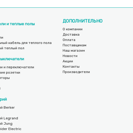
ДОПОЛНИТЕЛЬНО
ели и теплые полы
О компании
Доставка
ли
Оплата
ный кабель для теплого пола
Поставщикам
ый теплый пол
Наш магазин
Новости
 выключатели
Акции
Контакты
и и переключатели
Производители
кие розетки
яторы
B
рий
й Berker
ий Legrand
ий Jung
der Electric