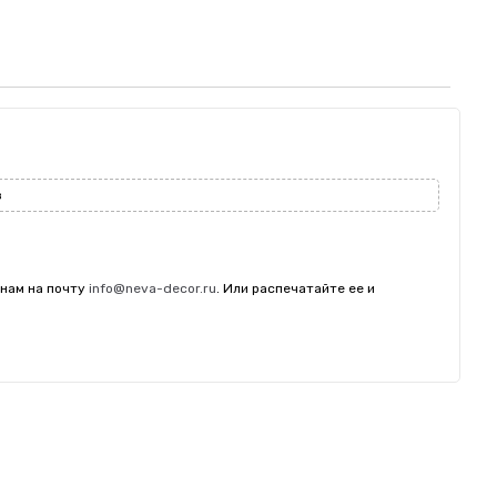
з
 нам на почту
info@neva-decor.ru
. Или распечатайте ее и