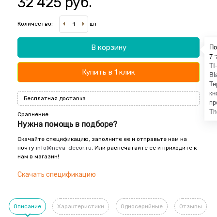
32 425 руб.
Количество:
шт
По
В корзину
7 
TI
Купить в 1 клик
Bl
Те
кн
Бесплатная доставка
пр
Th
Сравнение
Нужна помощь в подборе?
Скачайте спецификацию, заполните ее и отправьте нам на
почту
info@neva-decor.ru
. Или распечатайте ее и приходите к
нам в магазин!
Скачать спецификацию
Описание
Характеристики
Односерийные
Отзывы