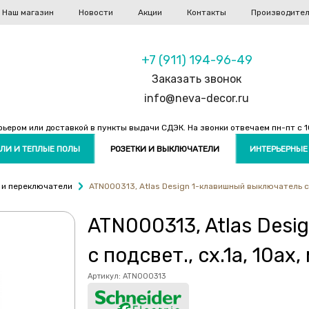
Наш магазин
Новости
Акции
Контакты
Производите
+7 (911) 194-96-49
Заказать звонок
info@neva-decor.ru
ером или доставкой в пункты выдачи СДЭК. На звонки отвечаем пн-пт с 10
ЛИ И ТЕПЛЫЕ ПОЛЫ
РОЗЕТКИ И ВЫКЛЮЧАТЕЛИ
ИНТЕРЬЕРНЫЕ
 и переключатели
ATN000313, Atlas Design 1-клавишный выключатель с п
ATN000313, Atlas Des
с подсвет., сх.1а, 10а
Артикул:
ATN000313