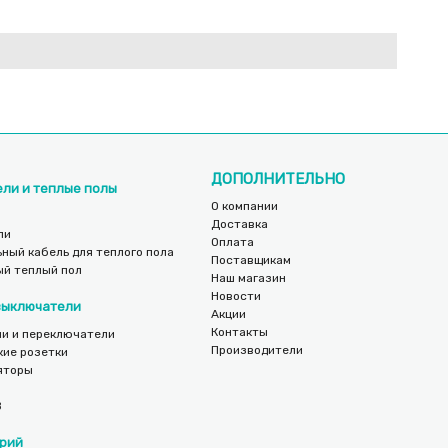
ДОПОЛНИТЕЛЬНО
ели и теплые полы
О компании
Доставка
ли
Оплата
ный кабель для теплого пола
Поставщикам
ый теплый пол
Наш магазин
Новости
 выключатели
Акции
Контакты
и и переключатели
Производители
кие розетки
яторы
B
рий