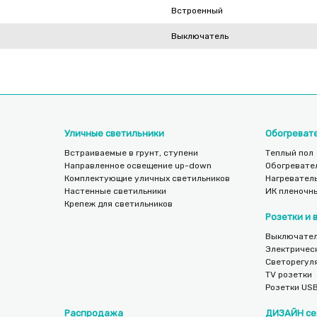
Встроенный
Выключатель
Уличные светильники
Обогреват
Встраиваемые в грунт, ступени
Теплый пол
Направленное освещение up-down
Обогревате
Комплектующие уличных светильников
Нагреватель
Настенные светильники
ИК пленочн
Крепеж для светильников
Розетки и
Выключател
Электричес
Светорегул
TV розетки
Розетки US
Распродажа
ДИЗАЙН се